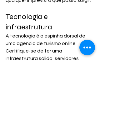
qualquer imprevisto que possa surgir.
Tecnologia e 
infraestrutura
A tecnologia é a espinha dorsal de 
uma agência de turismo online. 
Certifique-se de ter uma 
infraestrutura sólida, servidores 
confiáveis e uma plataforma de 
reservas eficiente. 
Também é importante acompanhar 
as inovações tecnológicas do setor e 
estar preparado para adaptar e 
atualizar sua plataforma conforme 
necessário.
Se você quer montar uma 
agência de 